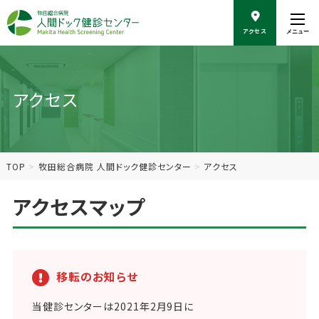
こ
の
アクセス
メニュー
ペ
ー
ジ
の
アクセス
本
文
へ
移
動
TOP
牧田総合病院 人間ドック健診センター
アクセス
アクセスマップ
移転のお知らせ
当健診センターは2021年2月9日に