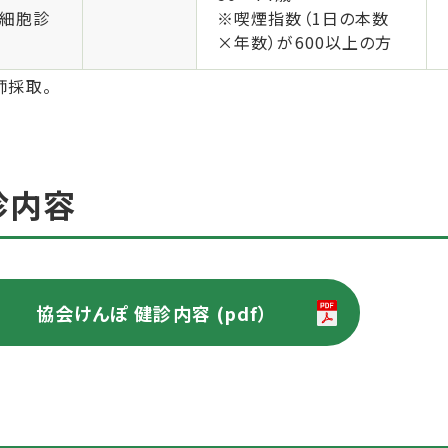
細胞診
※喫煙指数（1日の本数
×年数）が600以上の方
師採取。
診内容
協会けんぽ 健診内容 (pdf）