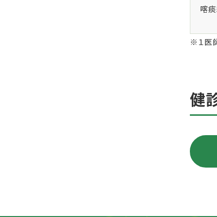
喀痰
※１医
健