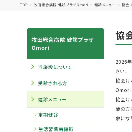
TOP
牧田総合病院 健診プラザOmori
健診メニュー
協会
協
牧田総合病院 健診プラザ
Omori
202
当施設について
さい。
協会け
受診される方
Omo
健診メニュー
協会けん
歳の方
定期健診
象にな
生活習慣病健診