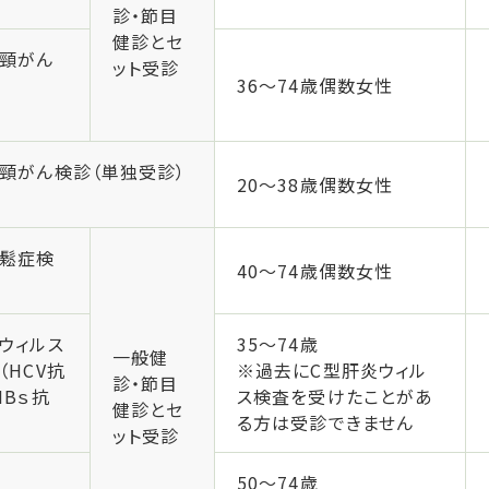
診・節目
健診とセ
頸がん
ット受診
36～74歳偶数女性
頸がん検診（単独受診）
20～38歳偶数女性
鬆症検
40～74歳偶数女性
ウィルス
35～74歳
一般健
（HCV抗
※過去にC型肝炎ウィル
診・節目
HBｓ抗
ス検査を受けたことがあ
健診とセ
る方は受診できません
ット受診
50～74歳