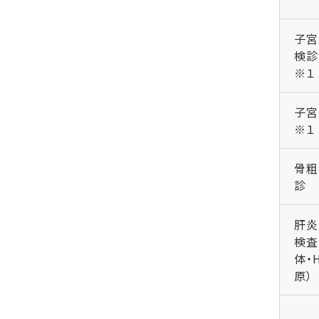
子宮
検診
※１
子宮
※１
骨粗
診
肝炎
検査
体・
原）