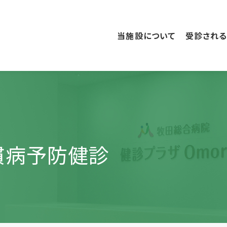
こ
の
ペ
当施設について
受診され
ー
ジ
の
本
文
へ
移
動
慣病予防健診