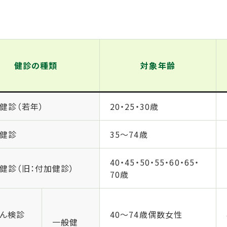
健診の種類
対象年齢
健診（若年）
20・25・30歳
健診
35～74歳
40・45・50・55・60・65・
健診（旧：付加健診）
70歳
ん検診
40～74歳偶数女性
一般健