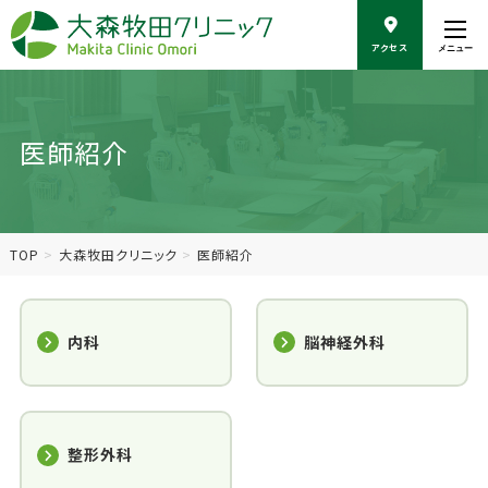
こ
の
アクセス
メニュー
ペ
ー
ジ
の
医師紹介
本
文
へ
移
動
TOP
大森牧田クリニック
医師紹介
内科
脳神経外科
整形外科