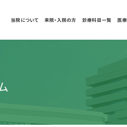
こ
の
ペ
当院について
来院・入院の方
診療科目一覧
医
ー
ジ
の
本
文
へ
移
動
ム